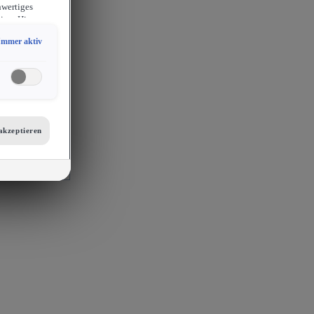
hwertiges
ion. Hieraus
sam
Immer aktiv
chlossen
erlangen
endige
ies auch für
er
etails zu den
tellungen am
akzeptieren
 auf unsere
mit
s, Porsche