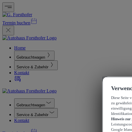
Termin buchen
Home
Gebrauchtwagen
Service & Zubehör
Kontakt
Verwend
Diese Seite 
zu gewährlei
Gebrauchtwagen
einwilligung
Identifikatio
Service & Zubehör
Hinweis zur
Kontakt
Leistungscoo
Google Irlan