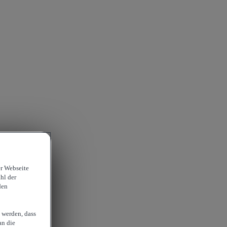
er Webseite
hl der
den
 werden, dass
an die